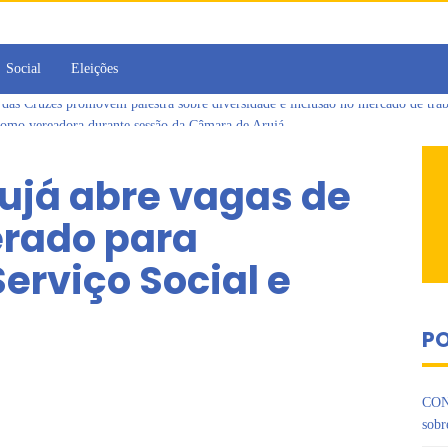
Social
Eleições
omo vereadora durante sessão da Câmara de Arujá
ujá entrega 1 tonelada de alimentos ao Fundo Social do município
 da Jornada de Conhecimento em Bem-Estar Animal no Parque dos Ipês
rujá abre vagas de
de multivacinação, Arujá não registra casos de sarampo há 6 anos
jornada no Legislativo com participação em Sessão Simulada
rado para
 Cruzes promovem palestra sobre diversidade e inclusão no mercado de tra
erviço Social e
PO
CON
sobr