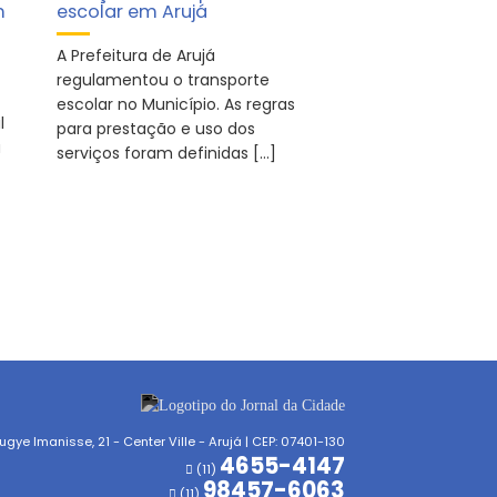
m
escolar em Arujá
A Prefeitura de Arujá
regulamentou o transporte
escolar no Município. As regras
l
para prestação e uso dos
a
serviços foram definidas […]
gye Imanisse, 21 - Center Ville - Arujá | CEP: 07401-130
4655-4147
(11)
98457-6063
(11)