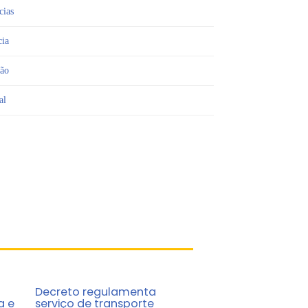
cias
cia
ião
al
Decreto regulamenta
a e
serviço de transporte