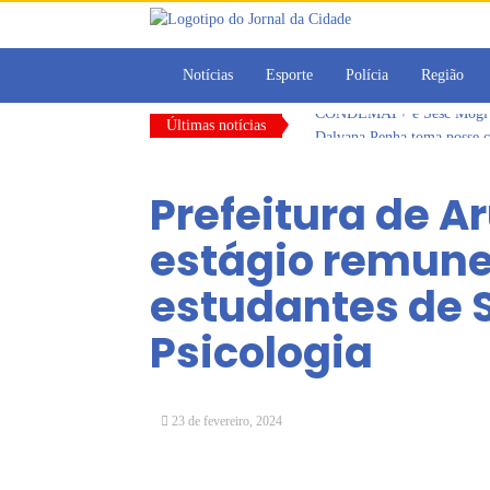
Notícias
Esporte
Polícia
Região
Últimas notícias
Dalvana Penha toma posse c
Escola do Legislativo de Ar
Arujá promove 2º encontro
Prefeitura de A
Com estratégias reforçadas 
Vereadores Mirins iniciam 
estágio remune
CONDEMAT+ e Sesc Mogi das
estudantes de S
Psicologia
23 de fevereiro, 2024