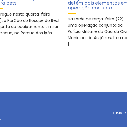
ra pets
detêm dois elementos e
operação conjunta
tregue nesta quarta-feira
Na tarde de terça-feira (22),
7), o ParCão do Bosque do Real
uma operação conjunta da
 junta ao equipamento similar
Polícia Militar e da Guarda Civi
tregue, no Parque dos Ipês,
Municipal de Arujá resultou n
[…]
Rua Tsu
s