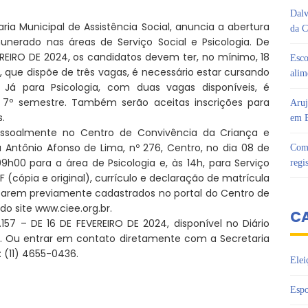
Dalv
aria Municipal de Assistência Social, anuncia a abertura
da C
nerado nas áreas de Serviço Social e Psicologia. De
VEREIRO DE 2024, os candidatos devem ter, no mínimo, 18
Esco
l, que dispõe de três vagas, é necessário estar cursando
alim
á para Psicologia, com duas vagas disponíveis, é
o 7º semestre. Também serão aceitas inscrições para
Aruj
.
em B
ssoalmente no Centro de Convivência da Criança e
 Antônio Afonso de Lima, nº 276, Centro, no dia 08 de
Com 
09h00 para a área de Psicologia e, às 14h, para Serviço
regi
F (cópia e original), currículo e declaração de matrícula
starem previamente cadastrados no portal do Centro de
o site www.ciee.org.br.
C
.157 – DE 16 DE FEVEREIRO DE 2024, disponível no Diário
). Ou entrar em contato diretamente com a Secretaria
: (11) 4655-0436.
Elei
Espo