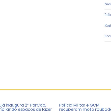
Notí
Polí
Reg
Soci
ujá inaugura 2º ParCão,
Polícia Militar e GCM
pliando espaços de lazer
recuperam moto roubad