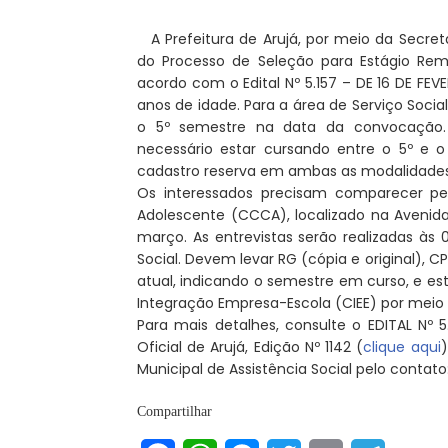
A Prefeitura de Arujá, por meio da Secret
do Processo de Seleção para Estágio Remu
acordo com o Edital Nº 5.157 – DE 16 DE FE
anos de idade. Para a área de Serviço Socia
o 5º semestre na data da convocação. J
necessário estar cursando entre o 5º e 
cadastro reserva em ambas as modalidades
Os interessados precisam comparecer pe
Adolescente (CCCA), localizado na Avenida
março. As entrevistas serão realizadas às 
Social. Devem levar RG (cópia e original), CP
atual, indicando o semestre em curso, e e
Integração Empresa-Escola (CIEE) por meio d
Para mais detalhes, consulte o EDITAL Nº 5
Oficial de Arujá, Edição Nº 1142 (
clique aqui
Municipal de Assistência Social pelo contato
Compartilhar