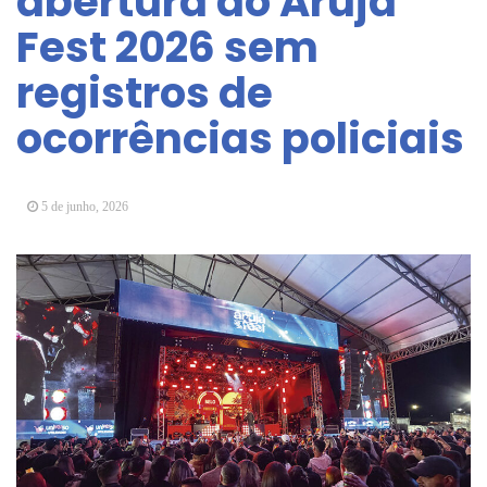
abertura do Arujá
Vereadores Mirins iniciam jornada no Legislativo
Fest 2026 sem
com participação em Sessão Simulada
registros de
CONDEMAT+ e Sesc Mogi das Cruzes
promovem palestra sobre diversidade e inclusão no
ocorrências policiais
mercado de trabalho
5 de junho, 2026