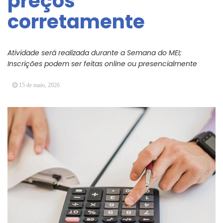
preços
Arujá promove 2º encontro da Jornada de
corretamente
Conhecimento em Bem-Estar Animal no Parque
dos Ipês
Arujá terá novo posto para emissão do Cartão
TOP
Atividade será realizada durante a Semana do MEI;
Inscrições podem ser feitas online ou presencialmente
15 de maio, 2026