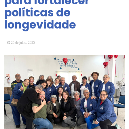
para fortalecer
Arujá promove 2º encontro da Jornada de
políticas de
Conhecimento em Bem-Estar Animal no Parque
dos Ipês
longevidade
Arujá terá novo posto para emissão do Cartão
TOP
25 de julho, 2025