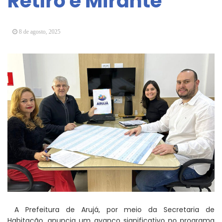
Retiro e Mirante
Arujá promove 2º encontro da Jornada de
Conhecimento em Bem-Estar Animal no Parque
dos Ipês
8 de agosto, 2025
Arujá terá novo posto para emissão do Cartão
TOP
A Prefeitura de Arujá, por meio da Secretaria de
Habitação, anuncia um avanço significativo no programa