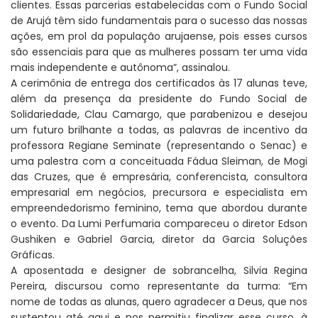
clientes. Essas parcerias estabelecidas com o Fundo Social
de Arujá têm sido fundamentais para o sucesso das nossas
ações, em prol da população arujaense, pois esses cursos
são essenciais para que as mulheres possam ter uma vida
mais independente e autônoma”, assinalou.
A cerimônia de entrega dos certificados às 17 alunas teve,
além da presença da presidente do Fundo Social de
Solidariedade, Clau Camargo, que parabenizou e desejou
um futuro brilhante a todas, as palavras de incentivo da
professora Regiane Seminate (representando o Senac) e
uma palestra com a conceituada Fádua Sleiman, de Mogi
das Cruzes, que é empresária, conferencista, consultora
empresarial em negócios, precursora e especialista em
empreendedorismo feminino, tema que abordou durante
o evento. Da Lumi Perfumaria compareceu o diretor Edson
Gushiken e Gabriel Garcia, diretor da Garcia Soluções
Gráficas.
A aposentada e designer de sobrancelha, Silvia Regina
Pereira, discursou como representante da turma: “Em
nome de todas as alunas, quero agradecer a Deus, que nos
sustentou até aqui e nos permitiu finalizar esse curso, à