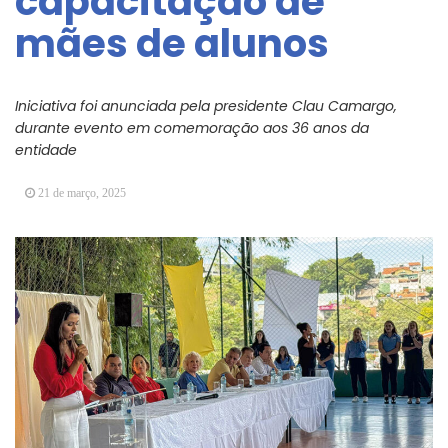
capacitação de
Arujá promove 2º encontro da Jornada de
mães de alunos
Conhecimento em Bem-Estar Animal no Parque
dos Ipês
Arujá terá novo posto para emissão do Cartão
TOP
Iniciativa foi anunciada pela presidente Clau Camargo,
durante evento em comemoração aos 36 anos da
entidade
21 de março, 2025