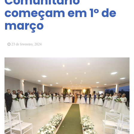
Comunitário
Arujá promove 2º encontro da Jornada de
começam em 1° de
Conhecimento em Bem-Estar Animal no Parque
dos Ipês
março
Arujá terá novo posto para emissão do Cartão
TOP
23 de fevereiro, 2024