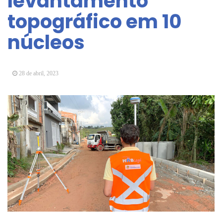
levantamento
Arujá promove 2º encontro da Jornada de
topográfico em 10
Conhecimento em Bem-Estar Animal no Parque
dos Ipês
núcleos
Arujá terá novo posto para emissão do Cartão
TOP
28 de abril, 2023