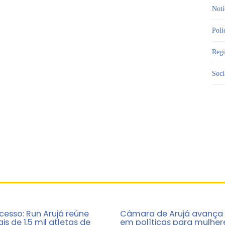
Notí
Polí
Reg
Soci
cesso: Run Arujá reúne
Câmara de Arujá avança
is de 1,5 mil atletas de
em políticas para mulher