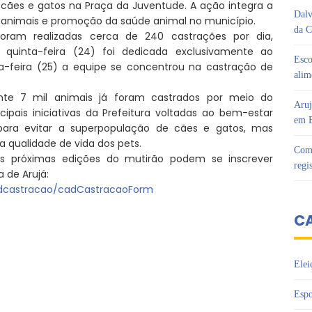
cães e gatos na Praça da Juventude. A ação integra a
Dalv
de animais e promoção da saúde animal no município.
da C
oram realizadas cerca de 240 castrações por dia,
 quinta-feira (24) foi dedicada exclusivamente ao
Esco
a-feira (25) a equipe se concentrou na castração de
alim
nte 7 mil animais já foram castrados por meio do
Aruj
ais iniciativas da Prefeitura voltadas ao bem-estar
em B
para evitar a superpopulação de cães e gatos, mas
 qualidade de vida dos pets.
Com 
das próximas edições do mutirão podem se inscrever
regi
 de Arujá:
cadcastracao/cadCastracaoForm
C
Elei
Espo