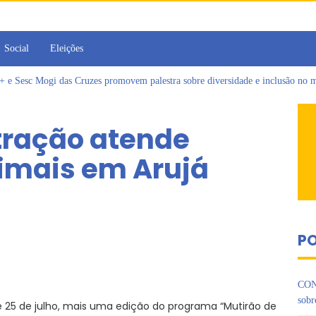
Social
Eleições
Sesc Mogi das Cruzes promovem palestra sobre diversidade e inclusão no m
a toma posse como vereadora durante sessão da Câmara de Arujá
islativo de Arujá entrega 1 tonelada de alimentos ao Fundo Social do municípi
tração atende
e 2º encontro da Jornada de Conhecimento em Bem-Estar Animal no Parque do
as reforçadas de multivacinação, Arujá não registra casos de sarampo há 6 anos
imais em Arujá
rins iniciam jornada no Legislativo com participação em Sessão Simulada
PO
CON
sobr
4 e 25 de julho, mais uma edição do programa “Mutirão de