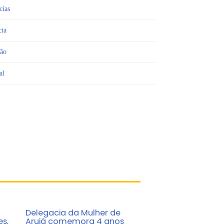
cias
cia
ião
al
Delegacia da Mulher de
es,
Arujá comemora 4 anos