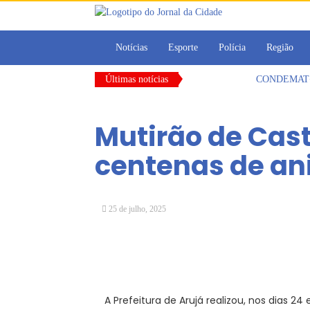
Notícias
Esporte
Polícia
Região
Últimas notícias
CONDEMAT+ e 
Dalvana Penh
Escola do Leg
Mutirão de Cas
Arujá promov
Com estratégi
centenas de an
Vereadores Mi
25 de julho, 2025
A Prefeitura de Arujá realizou, nos dias 2