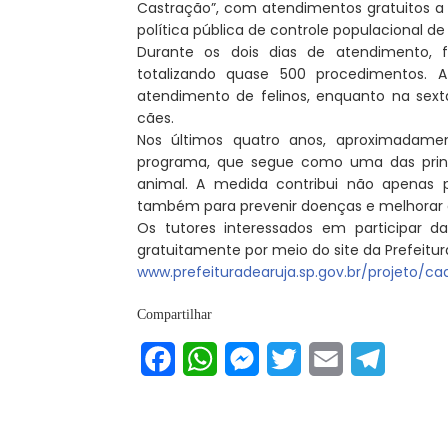
Castração”, com atendimentos gratuitos a 
política pública de controle populacional 
Durante os dois dias de atendimento, f
totalizando quase 500 procedimentos. A
atendimento de felinos, enquanto na sext
cães.
Nos últimos quatro anos, aproximadame
programa, que segue como uma das princip
animal. A medida contribui não apenas 
também para prevenir doenças e melhorar a
Os tutores interessados em participar 
gratuitamente por meio do site da Prefeitura
www.prefeituradearuja.sp.gov.br/projeto/
Compartilhar
Facebook
WhatsApp
Messenger
Twitter
Email
Telegram