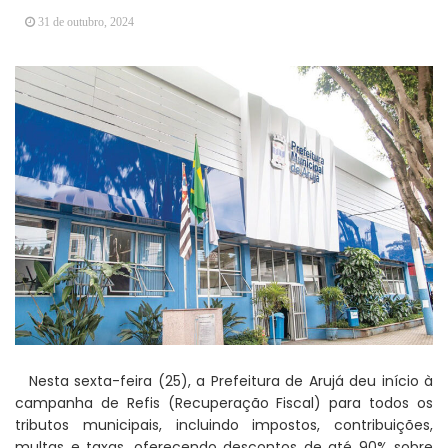
Arujá promove 2º encontro da Jornada de
31 de outubro, 2024
Conhecimento em Bem-Estar Animal no Parque
dos Ipês
Arujá terá novo posto para emissão do Cartão
TOP
Nesta sexta-feira (25), a Prefeitura de Arujá deu início à
campanha de Refis (Recuperação Fiscal) para todos os
tributos municipais, incluindo impostos, contribuições,
multas e taxas, oferecendo descontos de até 90% sobre