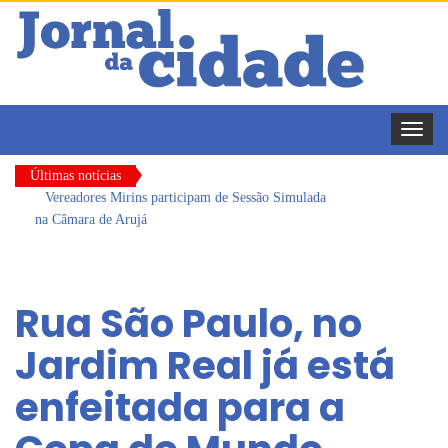
Toggle
naviga
Últimas notícias
Vereadores Mirins participam de Sessão Simulada
na Câmara de Arujá
CONDEMAT+ e Sesc Mogi das Cruzes
promovem palestra sobre diversidade e inclusão no
Rua São Paulo, no
mercado de trabalho
Dalvana Penha toma posse como vereadora
Jardim Real já está
durante sessão da Câmara de Arujá
enfeitada para a
Escola do Legislativo de Arujá entrega 1 tonelada
de alimentos ao Fundo Social do município