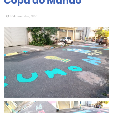
Copa do Mundo
Arujá promove 2º encontro da Jornada de
Conhecimento em Bem-Estar Animal no Parque
dos Ipês
22 de novembro, 2022
Arujá terá novo posto para emissão do Cartão
TOP