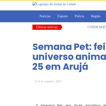
Notícias
Esporte
Polícia
Região
Últimas notícias
CONDEMAT+ e 
Dalvana Penh
Escola do Leg
Semana Pet: fei
Arujá promov
Com estratégi
universo animal
Vereadores Mi
25 em Arujá
16 de setembro, 2022
A Semana Pet em Arujá, iniciativa da