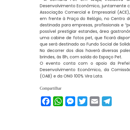
Desenvolvimento Econômico, juntamente com
Associação Comercial e Empresarial (ACE)
em frente à Praça do Relógio, no Centro d
destinada para empresas, profissionais e “pet
possível prestigiar estandes, área gastron
uma cabine de fotos pet, que ficará dispon
que será destinado ao Fundo Social de Solid
No decorrer dos dias haverá diversas pal
brindes, às 8h, com saída do Espaço Pet.
O evento conta com o apoio da Prefeitu
Desenvolvimento Econômico, da Comissão
(OAB) e da ONG 100% Vira Lata.
Compartilhar
Facebook
WhatsApp
Messenger
Twitter
Email
Telegram