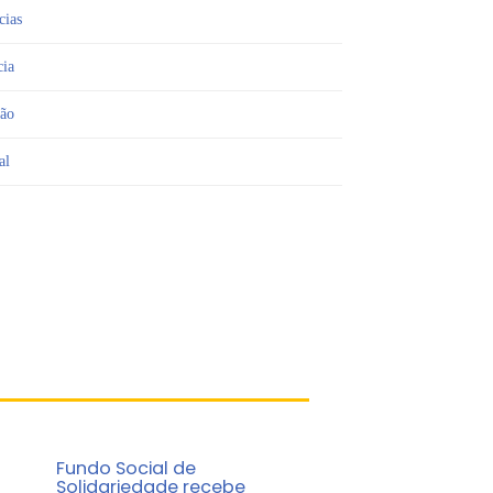
cias
cia
ião
al
Fundo Social de
Solidariedade recebe