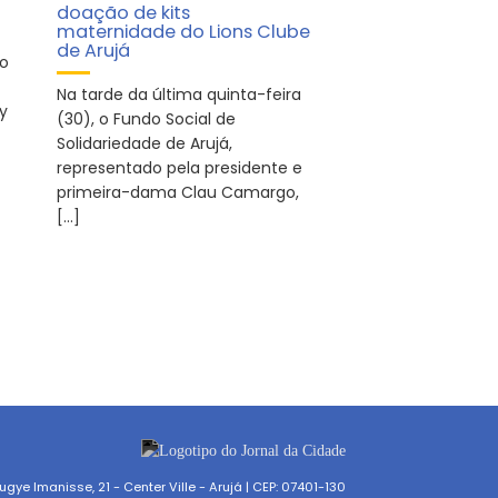
doação de kits
maternidade do Lions Clube
de Arujá
to
Na tarde da última quinta-feira
ey
(30), o Fundo Social de
Solidariedade de Arujá,
representado pela presidente e
primeira-dama Clau Camargo,
[…]
gye Imanisse, 21 - Center Ville - Arujá | CEP: 07401-130