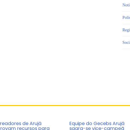
Notí
Polí
Reg
Soci
readores de Arujá
Equipe do Gecebs Arujá
rovam recursos para
sagra-se vice-campeã