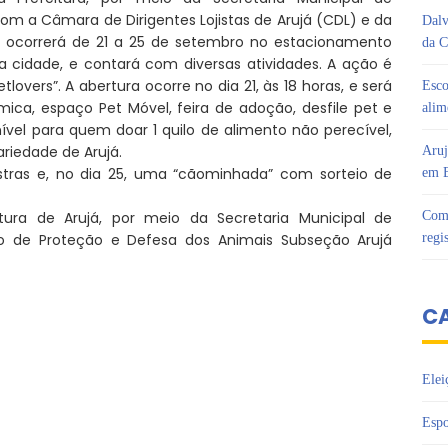
 a Câmara de Dirigentes Lojistas de Arujá (CDL) e da
Dalv
, ocorrerá de 21 a 25 de setembro no estacionamento
da C
a cidade, e contará com diversas atividades. A ação é
lovers”. A abertura ocorre no dia 21, às 18 horas, e será
Esco
ômica, espaço Pet Móvel, feira de adoção, desfile pet e
alim
ível para quem doar 1 quilo de alimento não perecível,
ariedade de Arujá.
Aruj
estras e, no dia 25, uma “cãominhada” com sorteio de
em B
ra de Arujá, por meio da Secretaria Municipal de
Com 
 de Proteção e Defesa dos Animais Subseção Arujá
regi
C
Elei
Espo