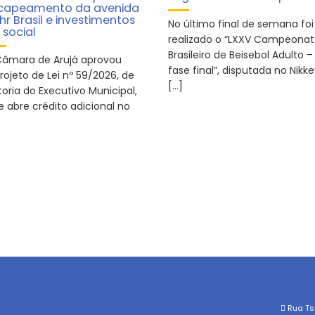
capeamento da avenida
hr Brasil e investimentos
No último final de semana foi
 social
realizado o “LXXV Campeona
Brasileiro de Beisebol Adulto –
Câmara de Arujá aprovou
fase final”, disputada no Nikk
rojeto de Lei nº 59/2026, de
[…]
oria do Executivo Municipal,
e abre crédito adicional no
Rua Tsu