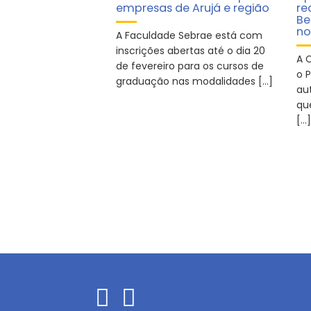
empresas de Arujá e região
re
Be
no
A Faculdade Sebrae está com
inscrições abertas até o dia 20
A 
de fevereiro para os cursos de
o P
graduação nas modalidades […]
aut
qu
[…]