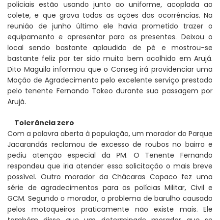
policiais estão usando junto ao uniforme, acoplada ao
colete, e que grava todas as ações das ocorrências. Na
reunião de junho último ele havia prometido trazer o
equipamento e apresentar para os presentes. Deixou o
local sendo bastante aplaudido de pé e mostrou-se
bastante feliz por ter sido muito bem acolhido em Arujá.
Dito Maguila informou que o Conseg irá providenciar uma
Moção de Agradecimento pelo excelente serviço prestado
pelo tenente Fernando Takeo durante sua passagem por
Arujá.
Tolerância zero
Com a palavra aberta à população, um morador do Parque
Jacarandás reclamou de excesso de roubos no bairro e
pediu atenção especial da PM. O Tenente Fernando
respondeu que iria atender essa solicitação o mais breve
possível. Outro morador da Chácaras Copaco fez uma
série de agradecimentos para as polícias Militar, Civil e
GCM. Segundo o morador, o problema de barulho causado
pelos motoqueiros praticamente não existe mais. Ele
também disse que um determinado morador que se