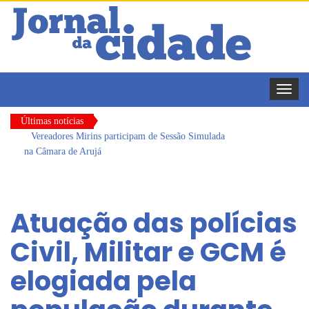
Toggle
naviga
Últimas notícias
Vereadores Mirins participam de Sessão Simulada
na Câmara de Arujá
CONDEMAT+ e Sesc Mogi das Cruzes
promovem palestra sobre diversidade e inclusão no
Atuação das polícias
mercado de trabalho
Dalvana Penha toma posse como vereadora
Civil, Militar e GCM é
durante sessão da Câmara de Arujá
elogiada pela
Escola do Legislativo de Arujá entrega 1 tonelada
de alimentos ao Fundo Social do município